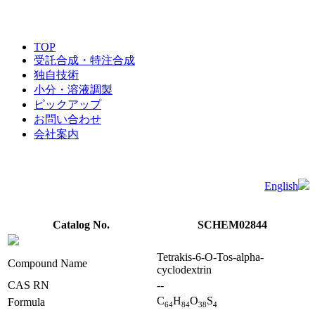
TOP
受託合成・特注合成
独自技術
小分・溶液調製
ピックアップ
お問い合わせ
会社案内
English
Catalog No.
SCHEM02844
Tetrakis-6-O-Tos-alpha-
Compound Name
cyclodextrin
CAS RN
--
C
H
O
S
Formula
6
4
8
4
3
8
4