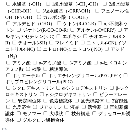
水酸基（-OH）
1級水酸基（-CH
-OH）
2級水酸基
2
（-CHR-OH）
3級水酸基（-CRR'-OH）
フェノール性
OH（Ph-OH）
カルボン酸（-COOH）
アルデヒド（CHO）
ケトン(R-CO-R)
α,β不飽和ケ
トン
ジケトン(R-CO-CO-R)
アルケン(-C=CRR')
ア
ルキン,アセチレン(-CC)
エポキシ
チオエーテル(R-S-
R)
チオール(-SH)
マレイミド
ニトリル(-CN),イソ
ニトリル(-NC)
ニトロ(-NO
), ニトロソ(-NO)
アジド
2
（N
)
3
アミノ酸
α-アミノ酸
β-アミノ酸
α-ヒドロキシ
アミノ酸
核酸
糖誘導体
ポリエーテル
ポリエチレングリコール(PEG,PEO)
ポリプロピレングリコール(PPG)
シクロデキストリン
α-シクロデキストリン
β-シク
ロデキストリン
γ-シクロデキストリン
ピラーアレー
ン
安定同位体
色素標識体
蛍光標識体
2官能性
光反応性
ジアジリン
液晶
活性基
官能基保
護体
モノマー
大環状
枝分構造
グリセロール
導体
グルクロン酸抱合体