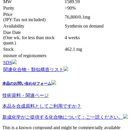
MW
1589.59
Purity
>90%
Price
76,800/0.1mg
(JPY:Tax not included)
Availability
Synthesis on demand
Due Date
(One wk. for less than stock
4 weeks
quant.)
Stock
462.1 mg
mixture of regioisomers
SDS
関連化合物・類似構造リスト
本品のお問い合わせフォーム
技術資料・関連ページ
本品を合成原料としてご利用ですか？
新成化学がご提供する化合物について：ご一読ください。
This is a known compound and might be commercially available