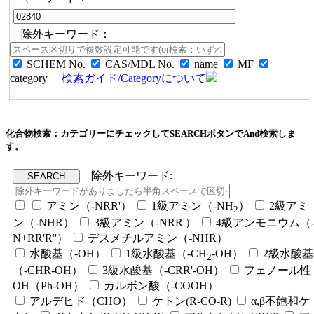
除外キーワード：
SCHEM No.
CAS/MDL No.
name
MF
category
検索ガイド/Categoryについて
化合物検索：カテゴリーにチェックしてSEARCHボタンでAnd検索しま
す。
除外キーワード:
アミン（-NRR'）
1級アミン（-NH
）
2級アミ
2
ン（-NHR）
3級アミン（-NRR'）
4級アンモニウム（
N+RR'R''）
デスメチルアミン（-NHR）
水酸基（-OH）
1級水酸基（-CH
-OH）
2級水酸基
2
（-CHR-OH）
3級水酸基（-CRR'-OH）
フェノール性
OH（Ph-OH）
カルボン酸（-COOH）
アルデヒド（CHO）
ケトン(R-CO-R)
α,β不飽和ケ