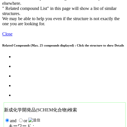
elsewhere.
" Related compound List" in this page will show a list of similar
structures.
We may be able to help you even if the structure is not exactly the
one you are looking for.
Close
Related Compounds (Max. 25 compounds displayed) : Click the structure to show Details
新成化学開発品(SCHEM化合物)検索
and
or
キーワード：