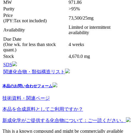
MW
971.86
Purity
>95%
Price
73,500/25mg
(JPY:Tax not included)
Limited or intermittent
Availability
availability
Due Date
(One wk. for less than stock
4 weeks
quant.)
Stock
4,670.0 mg
SDS
関連化合物・類似構造リスト
本品のお問い合わせフォーム
技術資料・関連ページ
本品を合成原料としてご利用ですか？
新成化学がご提供する化合物について：ご一読ください。
This is a known compound and might be commercially available