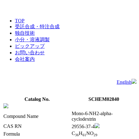
TOP
受託合成・特注合成
独自技術
小分・溶液調製
ピックアップ
お問い合わせ
会社案内
English
Catalog No.
SCHEM02840
Mono-6-NH2-alpha-
Compound Name
cyclodextrin
CAS RN
29556-37-4
C
H
NO
Formula
3
6
6
1
2
9