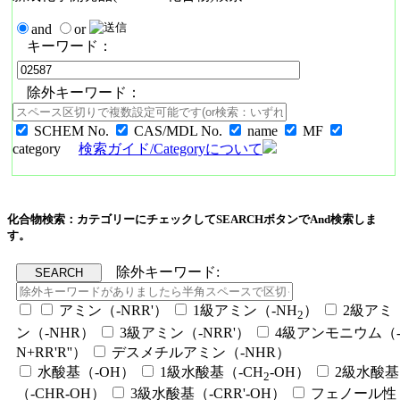
and
or
キーワード：
除外キーワード：
SCHEM No.
CAS/MDL No.
name
MF
category
検索ガイド/Categoryについて
化合物検索：カテゴリーにチェックしてSEARCHボタンでAnd検索しま
す。
除外キーワード:
アミン（-NRR'）
1級アミン（-NH
）
2級アミ
2
ン（-NHR）
3級アミン（-NRR'）
4級アンモニウム（
N+RR'R''）
デスメチルアミン（-NHR）
水酸基（-OH）
1級水酸基（-CH
-OH）
2級水酸基
2
（-CHR-OH）
3級水酸基（-CRR'-OH）
フェノール性