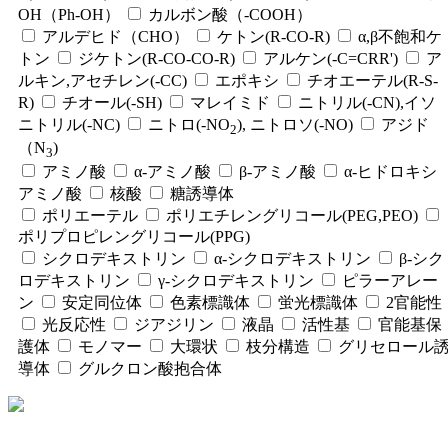
OH（Ph-OH）
カルボン酸（-COOH）
アルデヒド（CHO）
ケトン(R-CO-R)
α,β不飽和ケ
トン
ジケトン(R-CO-CO-R)
アルケン(-C=CRR')
ア
ルキン,アセチレン(-CC)
エポキシ
チオエーテル(R-S-
R)
チオール(-SH)
マレイミド
ニトリル(-CN),イソ
ニトリル(-NC)
ニトロ(-NO
), ニトロソ(-NO)
アジド
2
（N
)
3
アミノ酸
α-アミノ酸
β-アミノ酸
α-ヒドロキシ
アミノ酸
核酸
糖誘導体
ポリエーテル
ポリエチレングリコール(PEG,PEO)
ポリプロピレングリコール(PPG)
シクロデキストリン
α-シクロデキストリン
β-シク
ロデキストリン
γ-シクロデキストリン
ピラーアレー
ン
安定同位体
色素標識体
蛍光標識体
2官能性
光反応性
ジアジリン
液晶
活性基
官能基保
護体
モノマー
大環状
枝分構造
グリセロール
導体
グルクロン酸抱合体