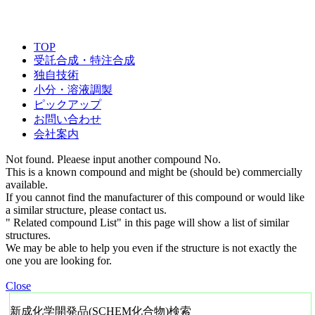
TOP
受託合成・特注合成
独自技術
小分・溶液調製
ピックアップ
お問い合わせ
会社案内
Not found. Pleaese input another compound No.
This is a known compound and might be (should be) commercially
available.
If you cannot find the manufacturer of this compound or would like
a similar structure, please contact us.
" Related compound List" in this page will show a list of similar
structures.
We may be able to help you even if the structure is not exactly the
one you are looking for.
Close
新成化学開発品(SCHEM化合物)検索