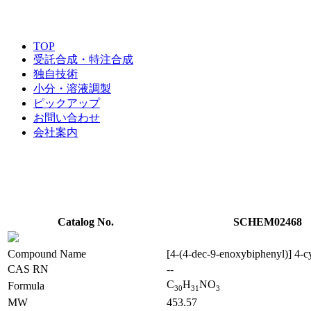
TOP
受託合成・特注合成
独自技術
小分・溶液調製
ピックアップ
お問い合わせ
会社案内
Catalog No.
SCHEM02468
Compound Name
[4-(4-dec-9-enoxybiphenyl)] 4-
CAS RN
--
C
H
NO
Formula
3
0
3
1
3
MW
453.57