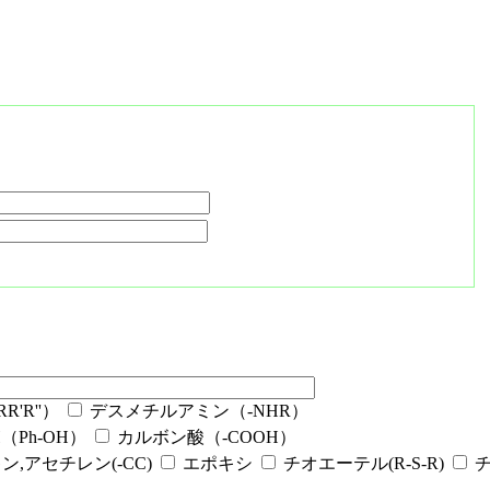
'R''）
デスメチルアミン（-NHR）
Ph-OH）
カルボン酸（-COOH）
ン,アセチレン(-CC)
エポキシ
チオエーテル(R-S-R)