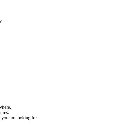
ty
where.
tures.
 you are looking for.