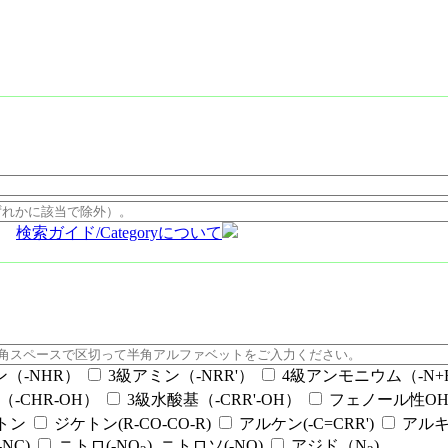
検索ガイド/Categoryについて
ン（-NHR）
3級アミン（-NRR'）
4級アンモニウム（-N+RR
（-CHR-OH）
3級水酸基（-CRR'-OH）
フェノール性OH（
ケトン
ジケトン(R-CO-CO-R)
アルケン(-C=CRR')
アルキ
NC)
ニトロ(-NO
), ニトロソ(-NO)
アジド（N
)