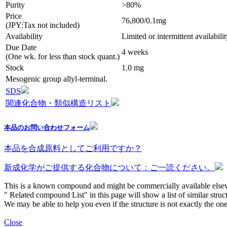
Purity
>80%
Price
76,800/0.1mg
(JPY:Tax not included)
Availability
Limited or intermittent availabili
Due Date
4 weeks
(One wk. for less than stock quant.)
Stock
1.0 mg
Mesogenic group allyl-terminal.
SDS
関連化合物・類似構造リスト
本品のお問い合わせフォーム
本品を合成原料としてご利用ですか？
新成化学がご提供する化合物について：ご一読ください。
This is a known compound and might be commercially available else
" Related compound List" in this page will show a list of similar struc
We may be able to help you even if the structure is not exactly the one
Close