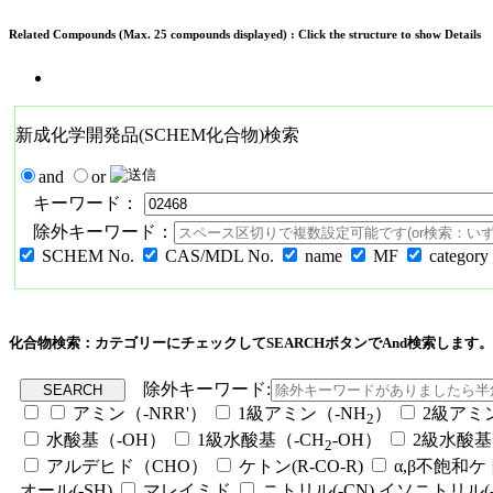
Related Compounds (Max. 25 compounds displayed) : Click the structure to show Details
新成化学開発品(SCHEM化合物)検索
and
or
キーワード：
除外キーワード：
SCHEM No.
CAS/MDL No.
name
MF
category
化合物検索：カテゴリーにチェックしてSEARCHボタンでAnd検索します。
除外キーワード:
アミン（-NRR'）
1級アミン（-NH
）
2級アミ
2
水酸基（-OH）
1級水酸基（-CH
-OH）
2級水酸基
2
アルデヒド（CHO）
ケトン(R-CO-R)
α,β不飽和
オール(-SH)
マレイミド
ニトリル(-CN),イソニトリル(-