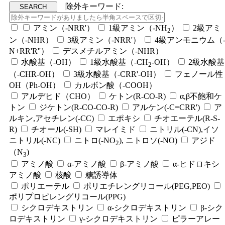
除外キーワード:
アミン（-NRR'）
1級アミン（-NH
）
2級アミ
2
ン（-NHR）
3級アミン（-NRR'）
4級アンモニウム（
N+RR'R''）
デスメチルアミン（-NHR）
水酸基（-OH）
1級水酸基（-CH
-OH）
2級水酸基
2
（-CHR-OH）
3級水酸基（-CRR'-OH）
フェノール性
OH（Ph-OH）
カルボン酸（-COOH）
アルデヒド（CHO）
ケトン(R-CO-R)
α,β不飽和ケ
トン
ジケトン(R-CO-CO-R)
アルケン(-C=CRR')
ア
ルキン,アセチレン(-CC)
エポキシ
チオエーテル(R-S-
R)
チオール(-SH)
マレイミド
ニトリル(-CN),イソ
ニトリル(-NC)
ニトロ(-NO
), ニトロソ(-NO)
アジド
2
（N
)
3
アミノ酸
α-アミノ酸
β-アミノ酸
α-ヒドロキシ
アミノ酸
核酸
糖誘導体
ポリエーテル
ポリエチレングリコール(PEG,PEO)
ポリプロピレングリコール(PPG)
シクロデキストリン
α-シクロデキストリン
β-シク
ロデキストリン
γ-シクロデキストリン
ピラーアレー