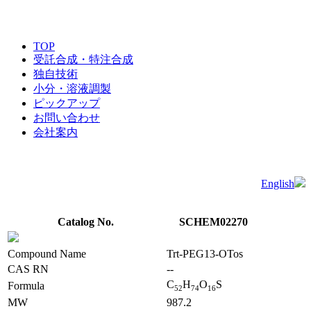
TOP
受託合成・特注合成
独自技術
小分・溶液調製
ピックアップ
お問い合わせ
会社案内
English
Catalog No.
SCHEM02270
Compound Name
Trt-PEG13-OTos
CAS RN
--
C
H
O
S
Formula
5
2
7
4
1
6
MW
987.2