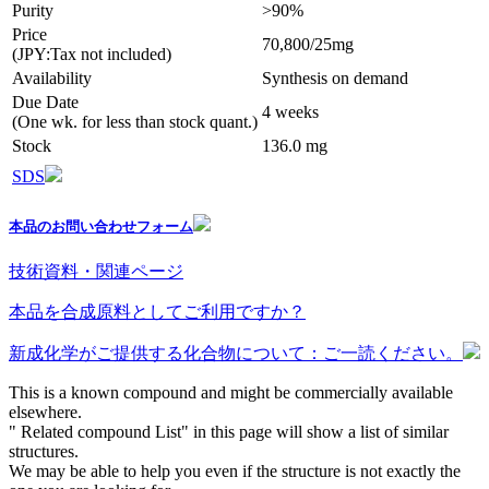
Purity
>90%
Price
70,800/25mg
(JPY:Tax not included)
Availability
Synthesis on demand
Due Date
4 weeks
(One wk. for less than stock quant.)
Stock
136.0 mg
SDS
本品のお問い合わせフォーム
技術資料・関連ページ
本品を合成原料としてご利用ですか？
新成化学がご提供する化合物について：ご一読ください。
This is a known compound and might be commercially available
elsewhere.
" Related compound List" in this page will show a list of similar
structures.
We may be able to help you even if the structure is not exactly the