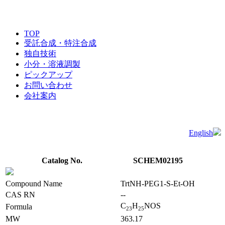
TOP
受託合成・特注合成
独自技術
小分・溶液調製
ピックアップ
お問い合わせ
会社案内
English
Catalog No.
SCHEM02195
Compound Name
TrtNH-PEG1-S-Et-OH
CAS RN
--
C
H
NOS
Formula
2
3
2
5
MW
363.17