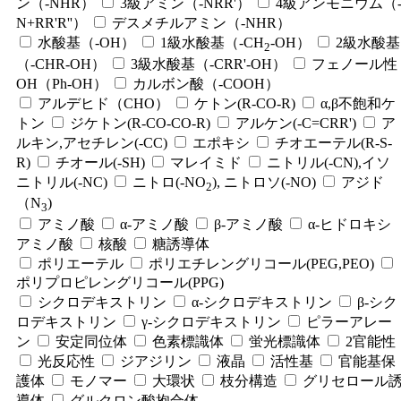
ン（-NHR）
3級アミン（-NRR'）
4級アンモニウム（
N+RR'R''）
デスメチルアミン（-NHR）
水酸基（-OH）
1級水酸基（-CH
-OH）
2級水酸基
2
（-CHR-OH）
3級水酸基（-CRR'-OH）
フェノール性
OH（Ph-OH）
カルボン酸（-COOH）
アルデヒド（CHO）
ケトン(R-CO-R)
α,β不飽和ケ
トン
ジケトン(R-CO-CO-R)
アルケン(-C=CRR')
ア
ルキン,アセチレン(-CC)
エポキシ
チオエーテル(R-S-
R)
チオール(-SH)
マレイミド
ニトリル(-CN),イソ
ニトリル(-NC)
ニトロ(-NO
), ニトロソ(-NO)
アジド
2
（N
)
3
アミノ酸
α-アミノ酸
β-アミノ酸
α-ヒドロキシ
アミノ酸
核酸
糖誘導体
ポリエーテル
ポリエチレングリコール(PEG,PEO)
ポリプロピレングリコール(PPG)
シクロデキストリン
α-シクロデキストリン
β-シク
ロデキストリン
γ-シクロデキストリン
ピラーアレー
ン
安定同位体
色素標識体
蛍光標識体
2官能性
光反応性
ジアジリン
液晶
活性基
官能基保
護体
モノマー
大環状
枝分構造
グリセロール
導体
グルクロン酸抱合体