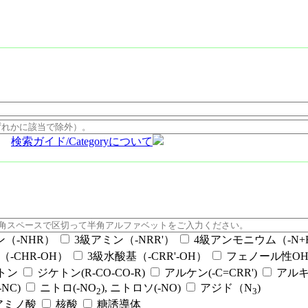
検索ガイド/Categoryについて
ン（-NHR）
3級アミン（-NRR'）
4級アンモニウム（-N+RR
（-CHR-OH）
3級水酸基（-CRR'-OH）
フェノール性OH（
ケトン
ジケトン(R-CO-CO-R)
アルケン(-C=CRR')
アルキ
NC)
ニトロ(-NO
), ニトロソ(-NO)
アジド（N
)
2
3
アミノ酸
核酸
糖誘導体