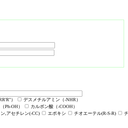
'R''）
デスメチルアミン（-NHR）
Ph-OH）
カルボン酸（-COOH）
ン,アセチレン(-CC)
エポキシ
チオエーテル(R-S-R)