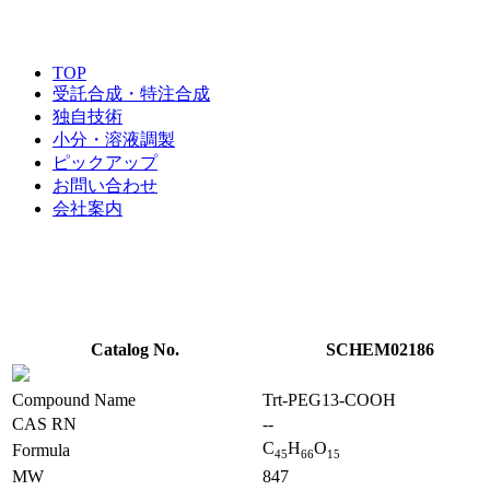
TOP
受託合成・特注合成
独自技術
小分・溶液調製
ピックアップ
お問い合わせ
会社案内
Catalog No.
SCHEM02186
Compound Name
Trt-PEG13-COOH
CAS RN
--
C
H
O
Formula
4
5
6
6
1
5
MW
847