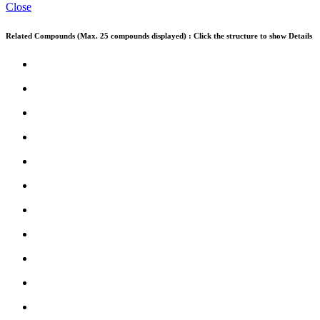
Close
Related Compounds (Max. 25 compounds displayed) : Click the structure to show Details