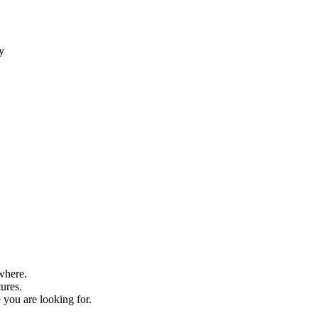
ty
where.
tures.
 you are looking for.