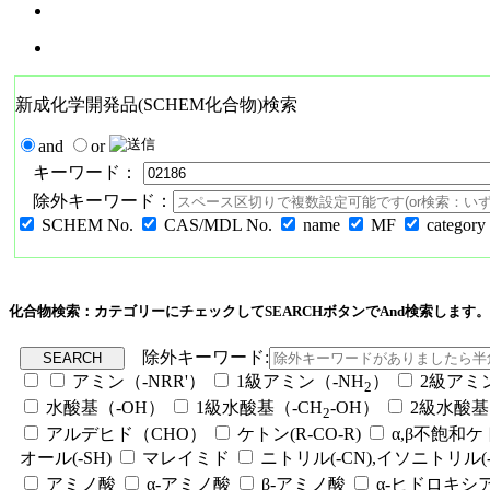
新成化学開発品(SCHEM化合物)検索
and
or
キーワード：
除外キーワード：
SCHEM No.
CAS/MDL No.
name
MF
category
化合物検索：カテゴリーにチェックしてSEARCHボタンでAnd検索します。
除外キーワード:
アミン（-NRR'）
1級アミン（-NH
）
2級アミ
2
水酸基（-OH）
1級水酸基（-CH
-OH）
2級水酸基
2
アルデヒド（CHO）
ケトン(R-CO-R)
α,β不飽和
オール(-SH)
マレイミド
ニトリル(-CN),イソニトリル(-
アミノ酸
α-アミノ酸
β-アミノ酸
α-ヒドロキシ