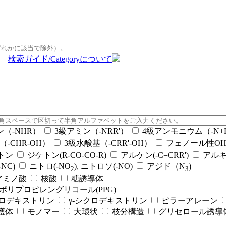
検索ガイド/Categoryについて
ン（-NHR）
3級アミン（-NRR'）
4級アンモニウム（-N+RR
（-CHR-OH）
3級水酸基（-CRR'-OH）
フェノール性OH（
ケトン
ジケトン(R-CO-CO-R)
アルケン(-C=CRR')
アルキ
NC)
ニトロ(-NO
), ニトロソ(-NO)
アジド（N
)
2
3
アミノ酸
核酸
糖誘導体
ポリプロピレングリコール(PPG)
クロデキストリン
γ-シクロデキストリン
ピラーアレーン
護体
モノマー
大環状
枝分構造
グリセロール誘導