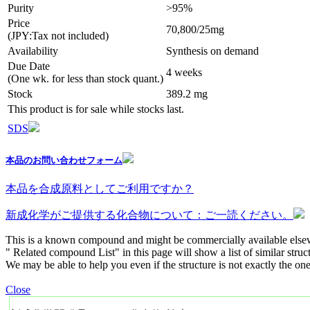
Purity
>95%
Price
70,800/25mg
(JPY:Tax not included)
Availability
Synthesis on demand
Due Date
4 weeks
(One wk. for less than stock quant.)
Stock
389.2 mg
This product is for sale while stocks last.
SDS
本品のお問い合わせフォーム
本品を合成原料としてご利用ですか？
新成化学がご提供する化合物について：ご一読ください。
This is a known compound and might be commercially available else
" Related compound List" in this page will show a list of similar struc
We may be able to help you even if the structure is not exactly the one
Close