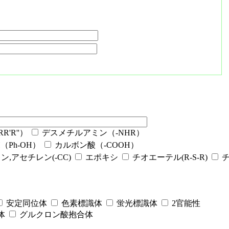
'R''）
デスメチルアミン（-NHR）
Ph-OH）
カルボン酸（-COOH）
ン,アセチレン(-CC)
エポキシ
チオエーテル(R-S-R)
安定同位体
色素標識体
蛍光標識体
2官能性
体
グルクロン酸抱合体