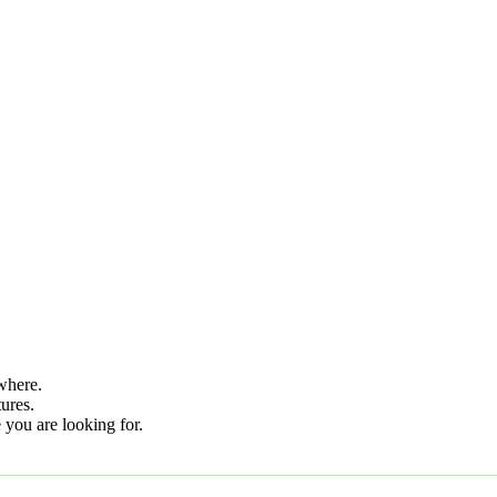
where.
tures.
 you are looking for.