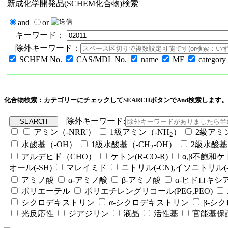
新成化学開発品(SCHEM化合物)検索
and
or
キーワード：
除外キーワード：
SCHEM No.
CAS/MDL No.
name
MF
category
化合物検索：カテゴリーにチェックしてSEARCHボタンでAnd検索します。
除外キーワード:
アミン（-NRR'）
1級アミン（-NH
）
2級アミ
2
水酸基（-OH）
1級水酸基（-CH
-OH）
2級水酸基
2
アルデヒド（CHO）
ケトン(R-CO-R)
α,β不飽和
オール(-SH)
マレイミド
ニトリル(-CN),イソニトリル(-
アミノ酸
α-アミノ酸
β-アミノ酸
α-ヒドロキシ
ポリエーテル
ポリエチレングリコール(PEG,PEO)
シクロデキストリン
α-シクロデキストリン
β-シ
光反応性
ジアジリン
液晶
活性基
官能基保