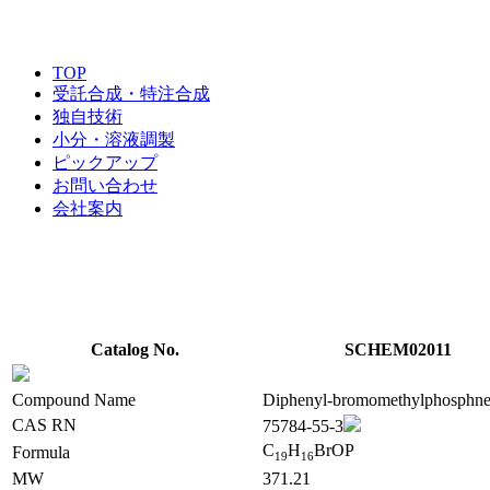
TOP
受託合成・特注合成
独自技術
小分・溶液調製
ピックアップ
お問い合わせ
会社案内
Catalog No.
SCHEM02011
Compound Name
Diphenyl-bromomethylphosphne
CAS RN
75784-55-3
C
H
BrOP
Formula
1
9
1
6
MW
371.21