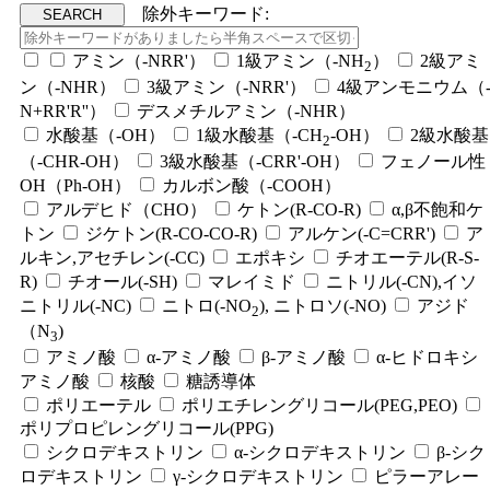
除外キーワード:
アミン（-NRR'）
1級アミン（-NH
）
2級アミ
2
ン（-NHR）
3級アミン（-NRR'）
4級アンモニウム（
N+RR'R''）
デスメチルアミン（-NHR）
水酸基（-OH）
1級水酸基（-CH
-OH）
2級水酸基
2
（-CHR-OH）
3級水酸基（-CRR'-OH）
フェノール性
OH（Ph-OH）
カルボン酸（-COOH）
アルデヒド（CHO）
ケトン(R-CO-R)
α,β不飽和ケ
トン
ジケトン(R-CO-CO-R)
アルケン(-C=CRR')
ア
ルキン,アセチレン(-CC)
エポキシ
チオエーテル(R-S-
R)
チオール(-SH)
マレイミド
ニトリル(-CN),イソ
ニトリル(-NC)
ニトロ(-NO
), ニトロソ(-NO)
アジド
2
（N
)
3
アミノ酸
α-アミノ酸
β-アミノ酸
α-ヒドロキシ
アミノ酸
核酸
糖誘導体
ポリエーテル
ポリエチレングリコール(PEG,PEO)
ポリプロピレングリコール(PPG)
シクロデキストリン
α-シクロデキストリン
β-シク
ロデキストリン
γ-シクロデキストリン
ピラーアレー