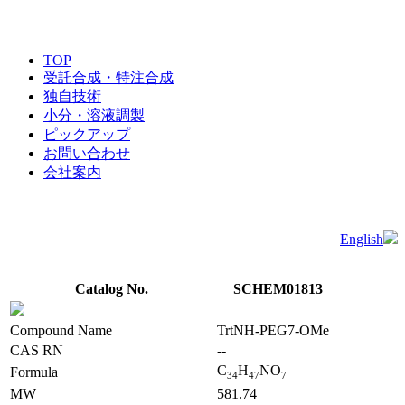
TOP
受託合成・特注合成
独自技術
小分・溶液調製
ピックアップ
お問い合わせ
会社案内
English
Catalog No.
SCHEM01813
Compound Name
TrtNH-PEG7-OMe
CAS RN
--
C
H
NO
Formula
3
4
4
7
7
MW
581.74