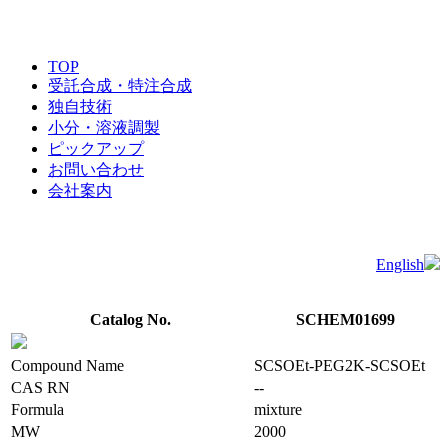
TOP
受託合成・特注合成
独自技術
小分・溶液調製
ピックアップ
お問い合わせ
会社案内
English
Catalog No.
SCHEM01699
Compound Name
SCSOEt-PEG2K-SCSOEt
CAS RN
--
Formula
mixture
MW
2000