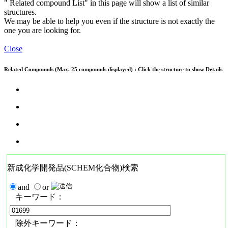
" Related compound List" in this page will show a list of similar
structures.
We may be able to help you even if the structure is not exactly the
one you are looking for.
Close
Related Compounds (Max. 25 compounds displayed) : Click the structure to show Details
新成化学開発品(SCHEM化合物)検索
and
or
キーワード：
除外キーワード：