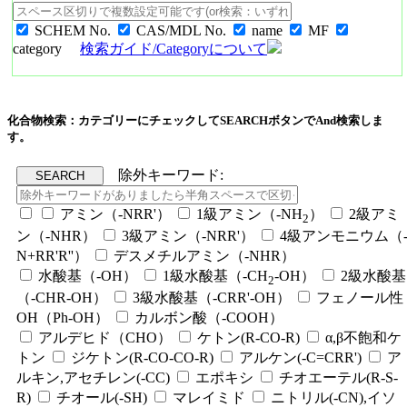
SCHEM No.
CAS/MDL No.
name
MF
category
検索ガイド/Categoryについて
化合物検索：カテゴリーにチェックしてSEARCHボタンでAnd検索しま
す。
除外キーワード:
アミン（-NRR'）
1級アミン（-NH
）
2級アミ
2
ン（-NHR）
3級アミン（-NRR'）
4級アンモニウム（
N+RR'R''）
デスメチルアミン（-NHR）
水酸基（-OH）
1級水酸基（-CH
-OH）
2級水酸基
2
（-CHR-OH）
3級水酸基（-CRR'-OH）
フェノール性
OH（Ph-OH）
カルボン酸（-COOH）
アルデヒド（CHO）
ケトン(R-CO-R)
α,β不飽和ケ
トン
ジケトン(R-CO-CO-R)
アルケン(-C=CRR')
ア
ルキン,アセチレン(-CC)
エポキシ
チオエーテル(R-S-
R)
チオール(-SH)
マレイミド
ニトリル(-CN),イソ