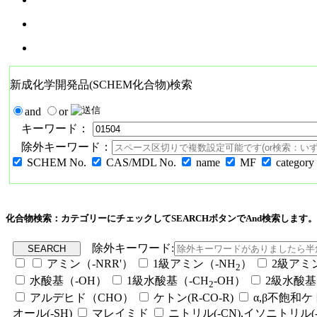
新成化学開発品(SCHEM化合物)検索
and
or
キーワード：
除外キーワード：
SCHEM No.
CAS/MDL No.
name
MF
category
化合物検索：カテゴリーにチェックしてSEARCHボタンでAnd検索します。
除外キーワード:
アミン（-NRR'）
1級アミン（-NH
）
2級アミ
2
水酸基（-OH）
1級水酸基（-CH
-OH）
2級水酸基
2
アルデヒド（CHO）
ケトン(R-CO-R)
α,β不飽和
オール(-SH)
マレイミド
ニトリル(-CN),イソニトリル(-