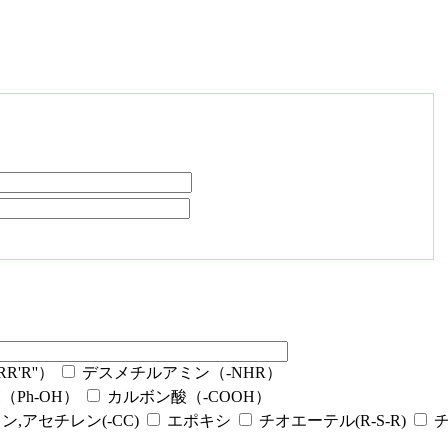
'R''）
デスメチルアミン（-NHR）
Ph-OH）
カルボン酸（-COOH）
ン,アセチレン(-CC)
エポキシ
チオエーテル(R-S-R)