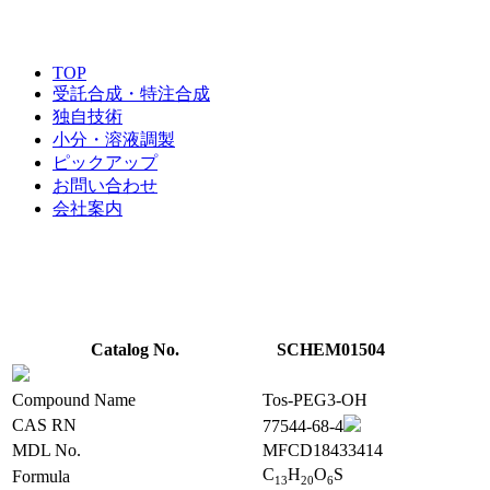
TOP
受託合成・特注合成
独自技術
小分・溶液調製
ピックアップ
お問い合わせ
会社案内
Catalog No.
SCHEM01504
Compound Name
Tos-PEG3-OH
CAS RN
77544-68-4
MDL No.
MFCD18433414
C
H
O
S
Formula
1
3
2
0
6