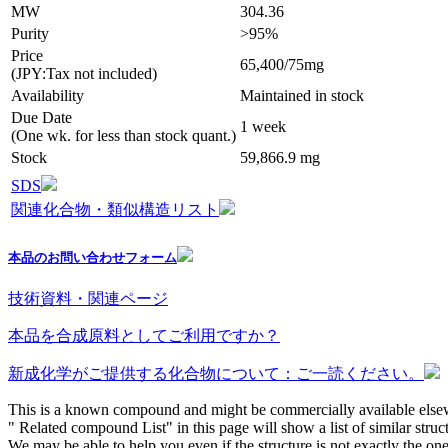
MW
304.36
Purity
>95%
Price
65,400/75mg
(JPY:Tax not included)
Availability
Maintained in stock
Due Date
1 week
(One wk. for less than stock quant.)
Stock
59,866.9 mg
SDS
関連化合物・類似構造リスト
本品のお問い合わせフォーム
技術資料・関連ページ
本品を合成原料としてご利用ですか？
新成化学がご提供する化合物について：ご一読ください。
This is a known compound and might be commercially available else
" Related compound List" in this page will show a list of similar struc
We may be able to help you even if the structure is not exactly the one