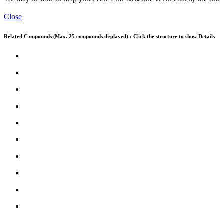
Close
Related Compounds (Max. 25 compounds displayed) : Click the structure to show Details