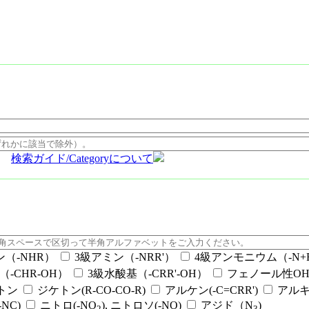
検索ガイド/Categoryについて
ン（-NHR）
3級アミン（-NRR'）
4級アンモニウム（-N+RR
（-CHR-OH）
3級水酸基（-CRR'-OH）
フェノール性OH（
ケトン
ジケトン(R-CO-CO-R)
アルケン(-C=CRR')
アルキ
NC)
ニトロ(-NO
), ニトロソ(-NO)
アジド（N
)
2
3