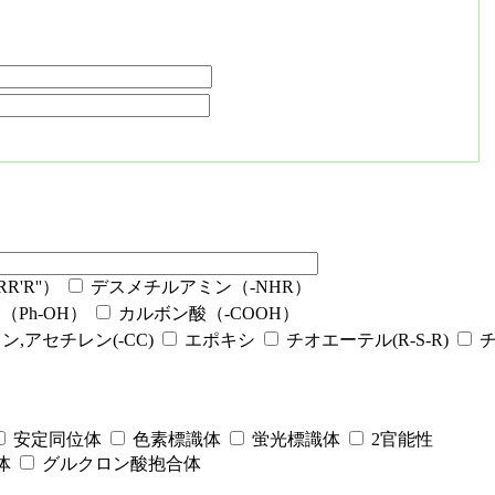
'R''）
デスメチルアミン（-NHR）
Ph-OH）
カルボン酸（-COOH）
ン,アセチレン(-CC)
エポキシ
チオエーテル(R-S-R)
安定同位体
色素標識体
蛍光標識体
2官能性
体
グルクロン酸抱合体