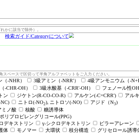
検索ガイド/Categoryについて
ン（-NHR）
3級アミン（-NRR'）
4級アンモニウム（-N+RR
（-CHR-OH）
3級水酸基（-CRR'-OH）
フェノール性OH（
ケトン
ジケトン(R-CO-CO-R)
アルケン(-C=CRR')
アルキ
NC)
ニトロ(-NO
), ニトロソ(-NO)
アジド（N
)
2
3
アミノ酸
核酸
糖誘導体
ポリプロピレングリコール(PPG)
クロデキストリン
γ-シクロデキストリン
ピラーアレーン
護体
モノマー
大環状
枝分構造
グリセロール誘導