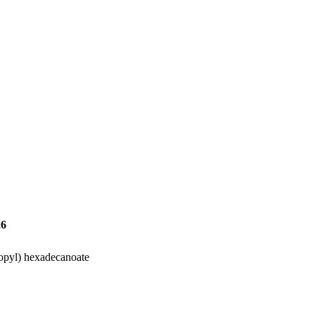
6
opyl) hexadecanoate