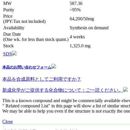
MW
587.36
Purity
>95%
Price
64,200/50mg
(JPY:Tax not included)
Availability
Synthesis on demand
Due Date
4 weeks
(One wk. for less than stock quant.)
Stock
1,325.0 mg
SDS
本品のお問い合わせフォーム
本品を合成原料としてご利用ですか？
新成化学がご提供する化合物について：ご一読ください。
This is a known compound and might be commercially available else
" Related compound List" in this page will show a list of similar struc
We may be able to help you even if the structure is not exactly the one
Close