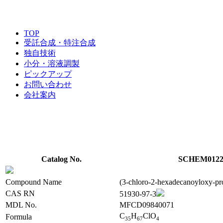
TOP
受託合成・特注合成
独自技術
小分・溶液調製
ピックアップ
お問い合わせ
会社案内
Catalog No.
SCHEM0122
Compound Name
(3-chloro-2-hexadecanoyloxy-pr
CAS RN
51930-97-3
MDL No.
MFCD09840071
C
H
ClO
Formula
3
5
6
7
4