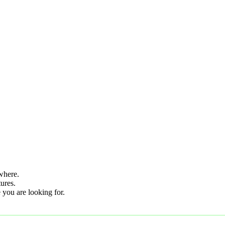
where.
tures.
 you are looking for.