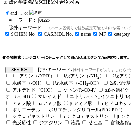
新成化学開発品(SCHEM化合物)検索
and
or
キーワード：
除外キーワード：
SCHEM No.
CAS/MDL No.
name
MF
category
化合物検索：カテゴリーにチェックしてSEARCHボタンでAnd検索します。
除外キーワード:
アミン（-NRR'）
1級アミン（-NH
）
2級アミ
2
水酸基（-OH）
1級水酸基（-CH
-OH）
2級水酸基
2
アルデヒド（CHO）
ケトン(R-CO-R)
α,β不飽和
オール(-SH)
マレイミド
ニトリル(-CN),イソニトリル(-
アミノ酸
α-アミノ酸
β-アミノ酸
α-ヒドロキシ
ポリエーテル
ポリエチレングリコール(PEG,PEO)
シクロデキストリン
α-シクロデキストリン
β-シ
光反応性
ジアジリン
液晶
活性基
官能基保