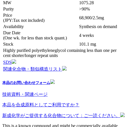
MW
1075.28
Purity
>90%
Price
68,900/2.5mg
(JPY:Tax not included)
Availability
Synthesis on demand
Due Date
4 weeks
(One wk. for less than stock quant.)
Stock
101.1 mg
Highly purified polyethyleneglycol containing less than one per
cent shorter/longer repeat units
SDS
関連化合物・類似構造リスト
本品のお問い合わせフォーム
技術資料・関連ページ
本品を合成原料としてご利用ですか？
新成化学がご提供する化合物について：ご一読ください。
This is a known compound and might be commercially available