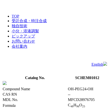
TOP
受託合成・特注合成
独自技術
小分・溶液調製
ピックアップ
お問い合わせ
会社案内
English
Catalog No.
SCHEM01012
Compound Name
OH-PEG24-OH
CAS RN
--
MDL No.
MFCD28976705
C
H
O
Formula
4
8
9
6
2
5