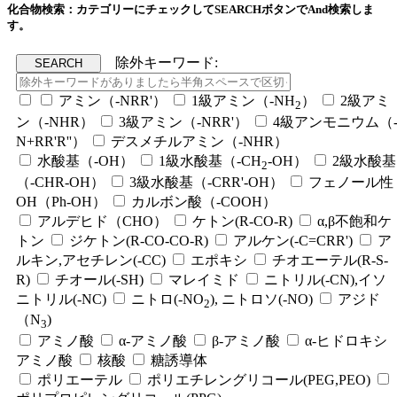
化合物検索：カテゴリーにチェックしてSEARCHボタンでAnd検索しま
す。
除外キーワード:
アミン（-NRR'）
1級アミン（-NH
）
2級アミ
2
ン（-NHR）
3級アミン（-NRR'）
4級アンモニウム（
N+RR'R''）
デスメチルアミン（-NHR）
水酸基（-OH）
1級水酸基（-CH
-OH）
2級水酸基
2
（-CHR-OH）
3級水酸基（-CRR'-OH）
フェノール性
OH（Ph-OH）
カルボン酸（-COOH）
アルデヒド（CHO）
ケトン(R-CO-R)
α,β不飽和ケ
トン
ジケトン(R-CO-CO-R)
アルケン(-C=CRR')
ア
ルキン,アセチレン(-CC)
エポキシ
チオエーテル(R-S-
R)
チオール(-SH)
マレイミド
ニトリル(-CN),イソ
ニトリル(-NC)
ニトロ(-NO
), ニトロソ(-NO)
アジド
2
（N
)
3
アミノ酸
α-アミノ酸
β-アミノ酸
α-ヒドロキシ
アミノ酸
核酸
糖誘導体
ポリエーテル
ポリエチレングリコール(PEG,PEO)