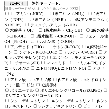
除外キーワード:
アミン（-NRR'）
1級アミン（-NH
）
2級アミ
2
ン（-NHR）
3級アミン（-NRR'）
4級アンモニウム（
N+RR'R''）
デスメチルアミン（-NHR）
水酸基（-OH）
1級水酸基（-CH
-OH）
2級水酸基
2
（-CHR-OH）
3級水酸基（-CRR'-OH）
フェノール性
OH（Ph-OH）
カルボン酸（-COOH）
アルデヒド（CHO）
ケトン(R-CO-R)
α,β不飽和ケ
トン
ジケトン(R-CO-CO-R)
アルケン(-C=CRR')
ア
ルキン,アセチレン(-CC)
エポキシ
チオエーテル(R-S-
R)
チオール(-SH)
マレイミド
ニトリル(-CN),イソ
ニトリル(-NC)
ニトロ(-NO
), ニトロソ(-NO)
アジド
2
（N
)
3
アミノ酸
α-アミノ酸
β-アミノ酸
α-ヒドロキシ
アミノ酸
核酸
糖誘導体
ポリエーテル
ポリエチレングリコール(PEG,PEO)
ポリプロピレングリコール(PPG)
シクロデキストリン
α-シクロデキストリン
β-シク
ロデキストリン
γ-シクロデキストリン
ピラーアレー