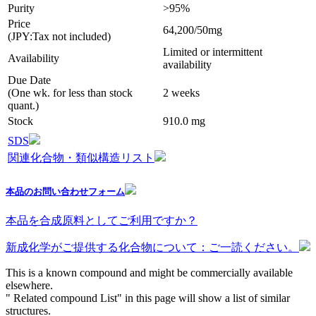
Purity
>95%
Price
64,200/50mg
(JPY:Tax not included)
Limited or intermittent
Availability
availability
Due Date
(One wk. for less than stock
2 weeks
quant.)
Stock
910.0 mg
SDS
関連化合物・類似構造リスト
本品のお問い合わせフォーム
本品を合成原料としてご利用ですか？
新成化学がご提供する化合物について：ご一読ください。
This is a known compound and might be commercially available
elsewhere.
" Related compound List" in this page will show a list of similar
structures.