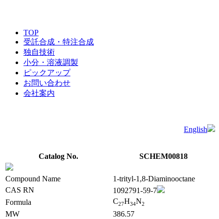
TOP
受託合成・特注合成
独自技術
小分・溶液調製
ピックアップ
お問い合わせ
会社案内
English
Catalog No.
SCHEM00818
Compound Name
1-trityl-1,8-Diaminooctane
CAS RN
1092791-59-7
C
H
N
Formula
2
7
3
4
2
MW
386.57