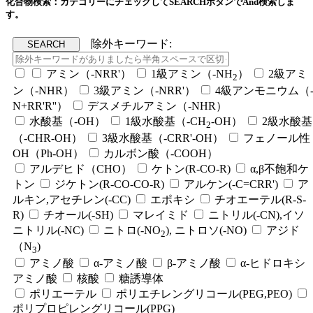
化合物検索：カテゴリーにチェックしてSEARCHボタンでAnd検索しま
す。
除外キーワード:
アミン（-NRR'）
1級アミン（-NH
）
2級アミ
2
ン（-NHR）
3級アミン（-NRR'）
4級アンモニウム（
N+RR'R''）
デスメチルアミン（-NHR）
水酸基（-OH）
1級水酸基（-CH
-OH）
2級水酸基
2
（-CHR-OH）
3級水酸基（-CRR'-OH）
フェノール性
OH（Ph-OH）
カルボン酸（-COOH）
アルデヒド（CHO）
ケトン(R-CO-R)
α,β不飽和ケ
トン
ジケトン(R-CO-CO-R)
アルケン(-C=CRR')
ア
ルキン,アセチレン(-CC)
エポキシ
チオエーテル(R-S-
R)
チオール(-SH)
マレイミド
ニトリル(-CN),イソ
ニトリル(-NC)
ニトロ(-NO
), ニトロソ(-NO)
アジド
2
（N
)
3
アミノ酸
α-アミノ酸
β-アミノ酸
α-ヒドロキシ
アミノ酸
核酸
糖誘導体
ポリエーテル
ポリエチレングリコール(PEG,PEO)
ポリプロピレングリコール(PPG)