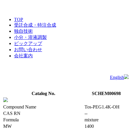
TOP
受託合成・特注合成
独自技術
小分・溶液調製
ピックアップ
お問い合わせ
会社案内
English
Catalog No.
SCHEM00698
Compound Name
Tos-PEG1.4K-OH
CAS RN
--
Formula
mixture
MW
1400