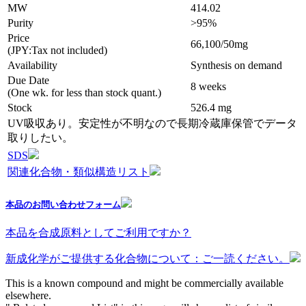
MW
414.02
Purity
>95%
Price
66,100/50mg
(JPY:Tax not included)
Availability
Synthesis on demand
Due Date
8 weeks
(One wk. for less than stock quant.)
Stock
526.4 mg
UV吸収あり。安定性が不明なので長期冷蔵庫保管でデータ
取りしたい。
SDS
関連化合物・類似構造リスト
本品のお問い合わせフォーム
本品を合成原料としてご利用ですか？
新成化学がご提供する化合物について：ご一読ください。
This is a known compound and might be commercially available
elsewhere.