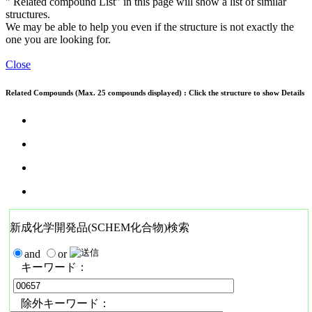
" Related compound List" in this page will show a list of similar
structures.
We may be able to help you even if the structure is not exactly the
one you are looking for.
Close
Related Compounds (Max. 25 compounds displayed) : Click the structure to show Details
新成化学開発品(SCHEM化合物)検索
and
or
キーワード：
除外キーワード：