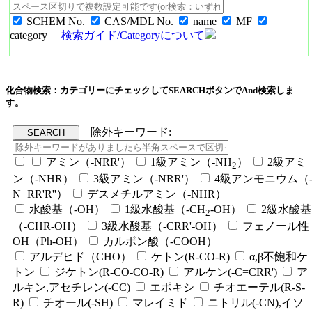
SCHEM No.
CAS/MDL No.
name
MF
category
検索ガイド/Categoryについて
化合物検索：カテゴリーにチェックしてSEARCHボタンでAnd検索しま
す。
除外キーワード:
アミン（-NRR'）
1級アミン（-NH
）
2級アミ
2
ン（-NHR）
3級アミン（-NRR'）
4級アンモニウム（
N+RR'R''）
デスメチルアミン（-NHR）
水酸基（-OH）
1級水酸基（-CH
-OH）
2級水酸基
2
（-CHR-OH）
3級水酸基（-CRR'-OH）
フェノール性
OH（Ph-OH）
カルボン酸（-COOH）
アルデヒド（CHO）
ケトン(R-CO-R)
α,β不飽和ケ
トン
ジケトン(R-CO-CO-R)
アルケン(-C=CRR')
ア
ルキン,アセチレン(-CC)
エポキシ
チオエーテル(R-S-
R)
チオール(-SH)
マレイミド
ニトリル(-CN),イソ