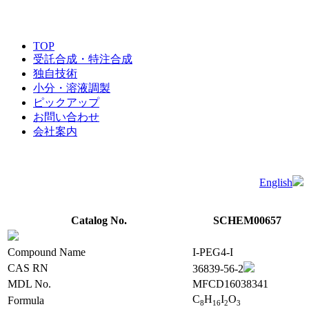
TOP
受託合成・特注合成
独自技術
小分・溶液調製
ピックアップ
お問い合わせ
会社案内
English
Catalog No.
SCHEM00657
Compound Name
I-PEG4-I
CAS RN
36839-56-2
MDL No.
MFCD16038341
C
H
I
O
Formula
8
1
6
2
3