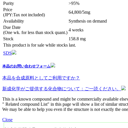
Purity
>95%
Price
64,800/5mg
(JPY:Tax not included)
Availability
Synthesis on demand
Due Date
4 weeks
(One wk. for less than stock quant.)
Stock
158.8 mg
This product is for sale while stocks last.
SDS
本品のお問い合わせフォーム
本品を合成原料としてご利用ですか？
新成化学がご提供する化合物について：ご一読ください。
This is a known compound and might be commercially available else
" Related compound List" in this page will show a list of similar struc
We may be able to help you even if the structure is not exactly the one
Close