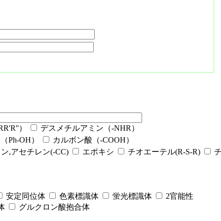
'R''）
デスメチルアミン（-NHR）
Ph-OH）
カルボン酸（-COOH）
ン,アセチレン(-CC)
エポキシ
チオエーテル(R-S-R)
安定同位体
色素標識体
蛍光標識体
2官能性
体
グルクロン酸抱合体