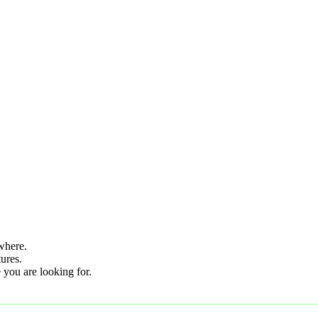
where.
tures.
 you are looking for.