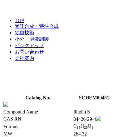
TOP
受託合成・特注合成
独自技術
小分・溶液調製
ピックアップ
お問い合わせ
会社案内
Catalog No.
SCHEM00481
Compound Name
Illudin S
CAS RN
34426-29-4
C
H
O
Formula
1
5
2
0
4
MW
264.32