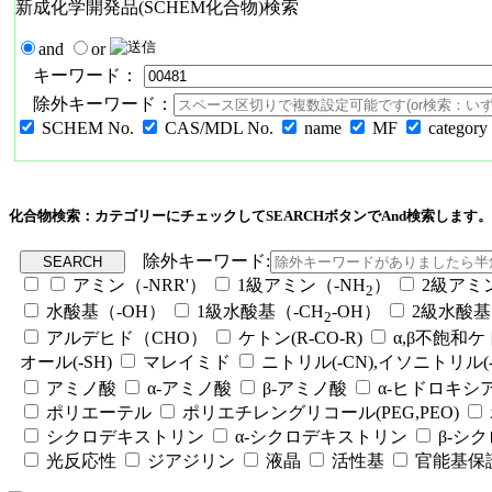
新成化学開発品(SCHEM化合物)検索
and
or
キーワード：
除外キーワード：
SCHEM No.
CAS/MDL No.
name
MF
category
化合物検索：カテゴリーにチェックしてSEARCHボタンでAnd検索します。
除外キーワード:
アミン（-NRR'）
1級アミン（-NH
）
2級アミ
2
水酸基（-OH）
1級水酸基（-CH
-OH）
2級水酸基
2
アルデヒド（CHO）
ケトン(R-CO-R)
α,β不飽和
オール(-SH)
マレイミド
ニトリル(-CN),イソニトリル(-
アミノ酸
α-アミノ酸
β-アミノ酸
α-ヒドロキシ
ポリエーテル
ポリエチレングリコール(PEG,PEO)
シクロデキストリン
α-シクロデキストリン
β-シ
光反応性
ジアジリン
液晶
活性基
官能基保