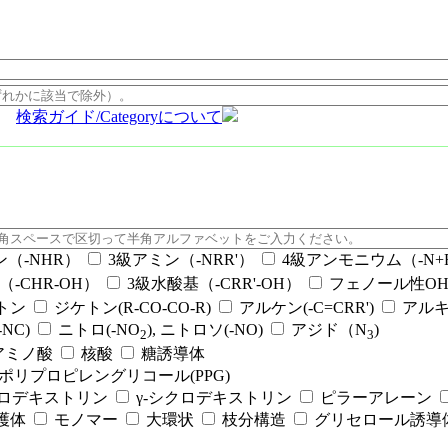
検索ガイド/Categoryについて
ン（-NHR）
3級アミン（-NRR'）
4級アンモニウム（-N+RR
（-CHR-OH）
3級水酸基（-CRR'-OH）
フェノール性OH（
ケトン
ジケトン(R-CO-CO-R)
アルケン(-C=CRR')
アルキ
NC)
ニトロ(-NO
), ニトロソ(-NO)
アジド（N
)
2
3
アミノ酸
核酸
糖誘導体
ポリプロピレングリコール(PPG)
クロデキストリン
γ-シクロデキストリン
ピラーアレーン
護体
モノマー
大環状
枝分構造
グリセロール誘導