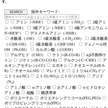
す。
除外キーワード:
アミン（-NRR'）
1級アミン（-NH
）
2級アミ
2
ン（-NHR）
3級アミン（-NRR'）
4級アンモニウム（
N+RR'R''）
デスメチルアミン（-NHR）
水酸基（-OH）
1級水酸基（-CH
-OH）
2級水酸基
2
（-CHR-OH）
3級水酸基（-CRR'-OH）
フェノール性
OH（Ph-OH）
カルボン酸（-COOH）
アルデヒド（CHO）
ケトン(R-CO-R)
α,β不飽和ケ
トン
ジケトン(R-CO-CO-R)
アルケン(-C=CRR')
ア
ルキン,アセチレン(-CC)
エポキシ
チオエーテル(R-S-
R)
チオール(-SH)
マレイミド
ニトリル(-CN),イソ
ニトリル(-NC)
ニトロ(-NO
), ニトロソ(-NO)
アジド
2
（N
)
3
アミノ酸
α-アミノ酸
β-アミノ酸
α-ヒドロキシ
アミノ酸
核酸
糖誘導体
ポリエーテル
ポリエチレングリコール(PEG,PEO)
ポリプロピレングリコール(PPG)