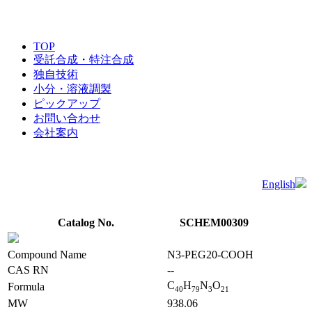
TOP
受託合成・特注合成
独自技術
小分・溶液調製
ピックアップ
お問い合わせ
会社案内
English
Catalog No.
SCHEM00309
Compound Name
N3-PEG20-COOH
CAS RN
--
C
H
N
O
Formula
4
0
7
9
3
2
1
MW
938.06