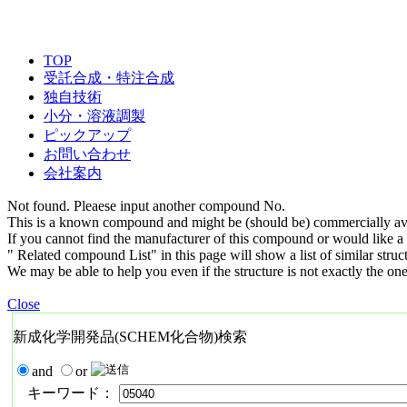
TOP
受託合成・特注合成
独自技術
小分・溶液調製
ピックアップ
お問い合わせ
会社案内
Not found. Pleaese input another compound No.
This is a known compound and might be (should be) commercially ava
If you cannot find the manufacturer of this compound or would like a s
" Related compound List" in this page will show a list of similar struc
We may be able to help you even if the structure is not exactly the one
Close
新成化学開発品(SCHEM化合物)検索
and
or
キーワード：