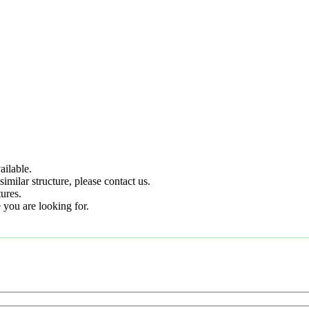
ilable.
imilar structure, please contact us.
tures.
 you are looking for.