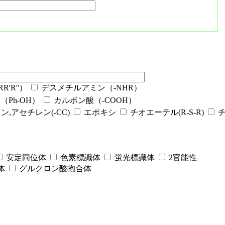
'R''）
デスメチルアミン（-NHR）
Ph-OH）
カルボン酸（-COOH）
ン,アセチレン(-CC)
エポキシ
チオエーテル(R-S-R)
安定同位体
色素標識体
蛍光標識体
2官能性
体
グルクロン酸抱合体