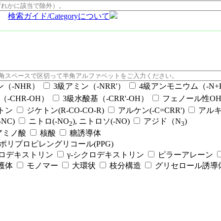
検索ガイド/Categoryについて
ン（-NHR）
3級アミン（-NRR'）
4級アンモニウム（-N+RR
（-CHR-OH）
3級水酸基（-CRR'-OH）
フェノール性OH（
ケトン
ジケトン(R-CO-CO-R)
アルケン(-C=CRR')
アルキ
NC)
ニトロ(-NO
), ニトロソ(-NO)
アジド（N
)
2
3
アミノ酸
核酸
糖誘導体
ポリプロピレングリコール(PPG)
クロデキストリン
γ-シクロデキストリン
ピラーアレーン
護体
モノマー
大環状
枝分構造
グリセロール誘導