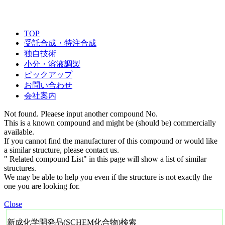
TOP
受託合成・特注合成
独自技術
小分・溶液調製
ピックアップ
お問い合わせ
会社案内
Not found. Pleaese input another compound No.
This is a known compound and might be (should be) commercially
available.
If you cannot find the manufacturer of this compound or would like
a similar structure, please contact us.
" Related compound List" in this page will show a list of similar
structures.
We may be able to help you even if the structure is not exactly the
one you are looking for.
Close
新成化学開発品(SCHEM化合物)検索