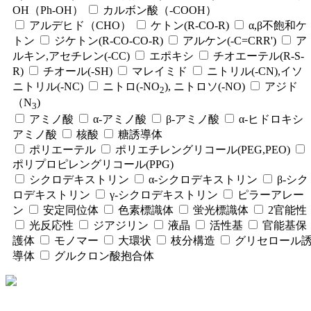
OH（Ph-OH）
カルボン酸（-COOH）
アルデヒド（CHO）
ケトン(R-CO-R)
α,β不飽和ケ
トン
ジケトン(R-CO-CO-R)
アルケン(-C=CRR')
ア
ルキン,アセチレン(-CC)
エポキシ
チオエーテル(R-S-
R)
チオール(-SH)
マレイミド
ニトリル(-CN),イソ
ニトリル(-NC)
ニトロ(-NO
), ニトロソ(-NO)
アジド
2
（N
)
3
アミノ酸
α-アミノ酸
β-アミノ酸
α-ヒドロキシ
アミノ酸
核酸
糖誘導体
ポリエーテル
ポリエチレングリコール(PEG,PEO)
ポリプロピレングリコール(PPG)
シクロデキストリン
α-シクロデキストリン
β-シク
ロデキストリン
γ-シクロデキストリン
ピラーアレー
ン
安定同位体
色素標識体
蛍光標識体
2官能性
光反応性
ジアジリン
液晶
活性基
官能基保
護体
モノマー
大環状
枝分構造
グリセロール
導体
グルクロン酸抱合体