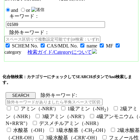
and
or
キーワード：
除外キーワード：
SCHEM No.
CAS/MDL No.
name
MF
category
検索ガイド/Categoryについて
化合物検索：カテゴリーにチェックしてSEARCHボタンでAnd検索しま
す。
除外キーワード:
アミン（-NRR'）
1級アミン（-NH
）
2級アミ
2
ン（-NHR）
3級アミン（-NRR'）
4級アンモニウム（
N+RR'R''）
デスメチルアミン（-NHR）
水酸基（-OH）
1級水酸基（-CH
-OH）
2級水酸基
2
（-CHR-OH）
3級水酸基（-CRR'-OH）
フェノール性