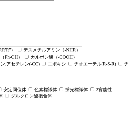
'R''）
デスメチルアミン（-NHR）
Ph-OH）
カルボン酸（-COOH）
ン,アセチレン(-CC)
エポキシ
チオエーテル(R-S-R)
安定同位体
色素標識体
蛍光標識体
2官能性
体
グルクロン酸抱合体