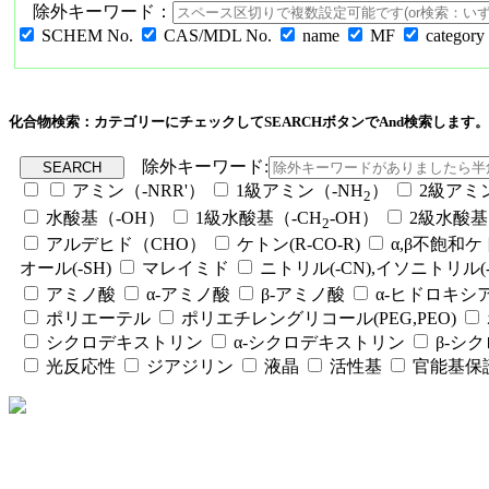
除外キーワード：
SCHEM No.
CAS/MDL No.
name
MF
category
化合物検索：カテゴリーにチェックしてSEARCHボタンでAnd検索します。
除外キーワード:
アミン（-NRR'）
1級アミン（-NH
）
2級アミ
2
水酸基（-OH）
1級水酸基（-CH
-OH）
2級水酸基
2
アルデヒド（CHO）
ケトン(R-CO-R)
α,β不飽和
オール(-SH)
マレイミド
ニトリル(-CN),イソニトリル(-
アミノ酸
α-アミノ酸
β-アミノ酸
α-ヒドロキシ
ポリエーテル
ポリエチレングリコール(PEG,PEO)
シクロデキストリン
α-シクロデキストリン
β-シ
光反応性
ジアジリン
液晶
活性基
官能基保