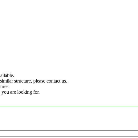
ilable.
imilar structure, please contact us.
tures.
 you are looking for.