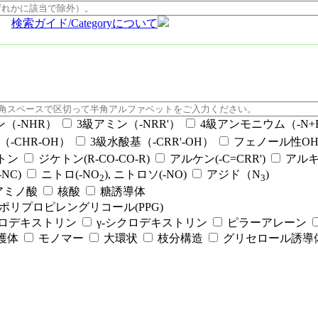
検索ガイド/Categoryについて
ン（-NHR）
3級アミン（-NRR'）
4級アンモニウム（-N+RR
（-CHR-OH）
3級水酸基（-CRR'-OH）
フェノール性OH（
ケトン
ジケトン(R-CO-CO-R)
アルケン(-C=CRR')
アルキ
NC)
ニトロ(-NO
), ニトロソ(-NO)
アジド（N
)
2
3
アミノ酸
核酸
糖誘導体
ポリプロピレングリコール(PPG)
クロデキストリン
γ-シクロデキストリン
ピラーアレーン
護体
モノマー
大環状
枝分構造
グリセロール誘導