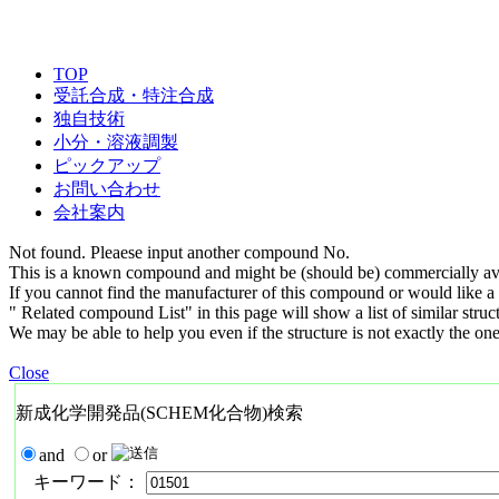
TOP
受託合成・特注合成
独自技術
小分・溶液調製
ピックアップ
お問い合わせ
会社案内
Not found. Pleaese input another compound No.
This is a known compound and might be (should be) commercially ava
If you cannot find the manufacturer of this compound or would like a s
" Related compound List" in this page will show a list of similar struc
We may be able to help you even if the structure is not exactly the one
Close
新成化学開発品(SCHEM化合物)検索
and
or
キーワード：