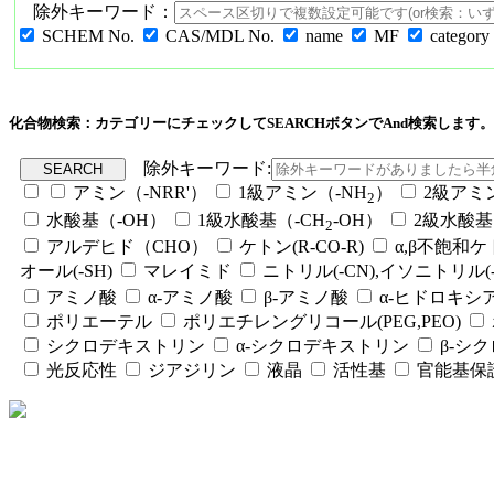
除外キーワード：
SCHEM No.
CAS/MDL No.
name
MF
category
化合物検索：カテゴリーにチェックしてSEARCHボタンでAnd検索します。
除外キーワード:
アミン（-NRR'）
1級アミン（-NH
）
2級アミ
2
水酸基（-OH）
1級水酸基（-CH
-OH）
2級水酸基
2
アルデヒド（CHO）
ケトン(R-CO-R)
α,β不飽和
オール(-SH)
マレイミド
ニトリル(-CN),イソニトリル(-
アミノ酸
α-アミノ酸
β-アミノ酸
α-ヒドロキシ
ポリエーテル
ポリエチレングリコール(PEG,PEO)
シクロデキストリン
α-シクロデキストリン
β-シ
光反応性
ジアジリン
液晶
活性基
官能基保