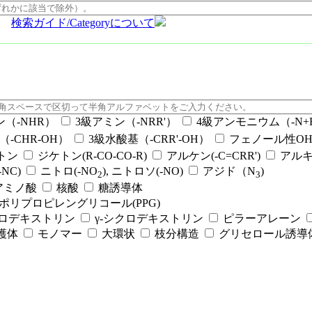
検索ガイド/Categoryについて
ン（-NHR）
3級アミン（-NRR'）
4級アンモニウム（-N+RR
（-CHR-OH）
3級水酸基（-CRR'-OH）
フェノール性OH（
ケトン
ジケトン(R-CO-CO-R)
アルケン(-C=CRR')
アルキ
NC)
ニトロ(-NO
), ニトロソ(-NO)
アジド（N
)
2
3
アミノ酸
核酸
糖誘導体
ポリプロピレングリコール(PPG)
クロデキストリン
γ-シクロデキストリン
ピラーアレーン
護体
モノマー
大環状
枝分構造
グリセロール誘導