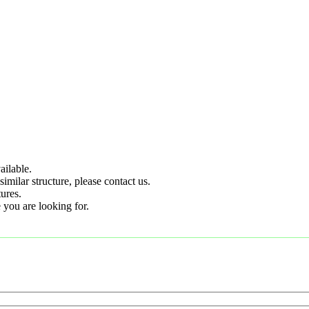
ilable.
imilar structure, please contact us.
tures.
 you are looking for.