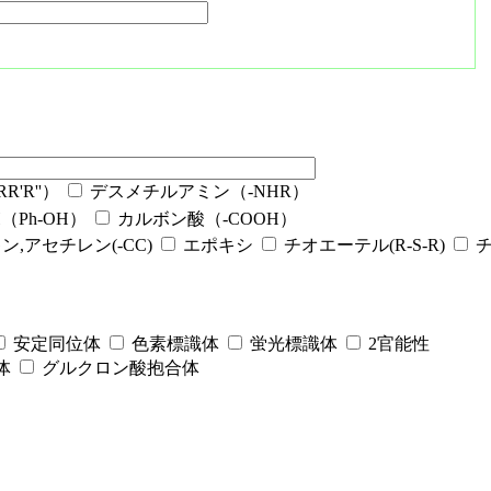
'R''）
デスメチルアミン（-NHR）
Ph-OH）
カルボン酸（-COOH）
ン,アセチレン(-CC)
エポキシ
チオエーテル(R-S-R)
安定同位体
色素標識体
蛍光標識体
2官能性
体
グルクロン酸抱合体