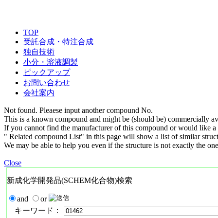
TOP
受託合成・特注合成
独自技術
小分・溶液調製
ピックアップ
お問い合わせ
会社案内
Not found. Pleaese input another compound No.
This is a known compound and might be (should be) commercially ava
If you cannot find the manufacturer of this compound or would like a s
" Related compound List" in this page will show a list of similar struc
We may be able to help you even if the structure is not exactly the one
Close
新成化学開発品(SCHEM化合物)検索
and
or
キーワード：