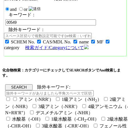
and
or
キーワード：
除外キーワード：
SCHEM No.
CAS/MDL No.
name
MF
category
検索ガイド/Categoryについて
化合物検索：カテゴリーにチェックしてSEARCHボタンでAnd検索しま
す。
除外キーワード:
アミン（-NRR'）
1級アミン（-NH
）
2級アミ
2
ン（-NHR）
3級アミン（-NRR'）
4級アンモニウム（
N+RR'R''）
デスメチルアミン（-NHR）
水酸基（-OH）
1級水酸基（-CH
-OH）
2級水酸基
2
（-CHR-OH）
3級水酸基（-CRR'-OH）
フェノール性