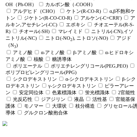
OH（Ph-OH）
カルボン酸（-COOH）
アルデヒド（CHO）
ケトン(R-CO-R)
α,β不飽和ケ
トン
ジケトン(R-CO-CO-R)
アルケン(-C=CRR')
ア
ルキン,アセチレン(-CC)
エポキシ
チオエーテル(R-S-
R)
チオール(-SH)
マレイミド
ニトリル(-CN),イソ
ニトリル(-NC)
ニトロ(-NO
), ニトロソ(-NO)
アジド
2
（N
)
3
アミノ酸
α-アミノ酸
β-アミノ酸
α-ヒドロキシ
アミノ酸
核酸
糖誘導体
ポリエーテル
ポリエチレングリコール(PEG,PEO)
ポリプロピレングリコール(PPG)
シクロデキストリン
α-シクロデキストリン
β-シク
ロデキストリン
γ-シクロデキストリン
ピラーアレー
ン
安定同位体
色素標識体
蛍光標識体
2官能性
光反応性
ジアジリン
液晶
活性基
官能基保
護体
モノマー
大環状
枝分構造
グリセロール
導体
グルクロン酸抱合体