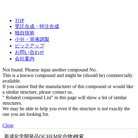
TOP
受託合成・特注合成
独自技術
小分・溶液調製
ピックアップ
お問い合わせ
会社案内
Not found. Pleaese input another compound No.
This is a known compound and might be (should be) commercially
available.
If you cannot find the manufacturer of this compound or would like
a similar structure, please contact us.
" Related compound List" in this page will show a list of similar
structures.
We may be able to help you even if the structure is not exactly the
one you are looking for.
Close
新成化学開発品(SCHEM化合物)検索