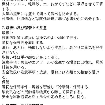
機材：ウエス、乾燥砂、土、おがくずなどに吸収させて回収
する。
大量の流出には盛土で囲って流出を防止する。
付着物、回収物などは関係法規に基づき速やかに処分する。
7. 取扱い及び保管上の注意
取扱い
技術的対策：取扱いは換気のよい場所で行う。
適切な保護具を着用する。
漏れ、あふれ、飛散しないよう注意し、みだりに蒸気を発生
させない。
取扱い後は手や顔などをよく洗う。
注意事項：蒸気やエアゾールが発生する場合には換気、局所
排気を用いる。
安全取扱い注意事項：皮膚、眼および衣類との接触を避け
る。
保管
適切な保管条件：容器を密栓して冷暗所に保管する。
酸化剤などの混触危険物質から離して保管する。
安全な容器包装材料：法令の定めるところに従う。