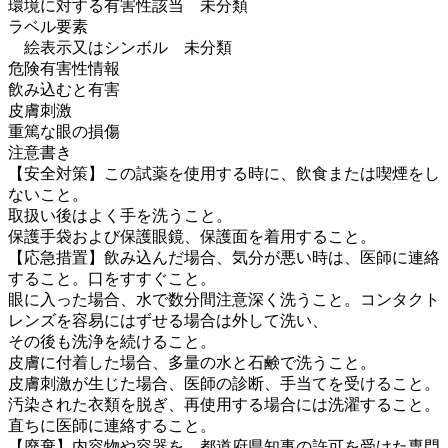
環境に対する有害性該当 未分類
ラベル要素
絵表示又はシンボル 未分類
危険有害性情報
飲み込むと有害
皮膚刺激
重篤な眼の損傷
注意書き
【安全対策】この試薬を使用する時に、飲食または喫煙をし
ないこと。
取扱い後はよく手を洗うこと。
保護手袋および保護眼鏡、保護面を着用すること。
【応急措置】飲み込んだ場合、気分が悪い時は、医師に連絡
すること。口をすすぐこと。
眼に入った場合、水で数分間注意深く洗うこと。コンタクト
レンズを容易にはずせる場合は外して洗い、
その後も洗浄を続けること。
皮膚に付着した場合、多量の水と石鹸で洗うこと。
皮膚刺激が生じた場合、医師の診断、手当てを受けること。
汚染された衣類を脱ぎ、再使用する場合には洗濯すること。
直ちに医師に連絡すること。
【廃棄】内容物や容器を、都道府県知事の許可を受けた専門