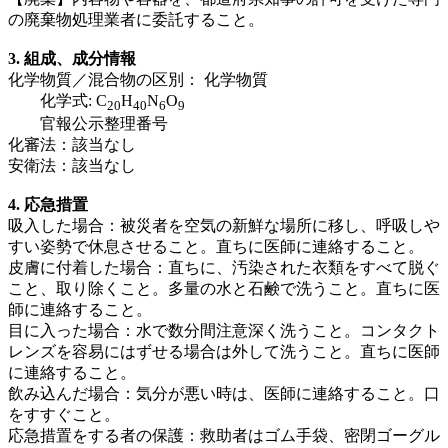
の廃棄物処理業者に委託すること。
3. 組成、成分情報
化学物質／混合物の区別： 化学物質
化学式: C
H
N
O
2
0
4
0
6
9
官報公示整理番号
化審法：該当なし
安衛法：該当なし
4. 応急措置
吸入した場合：被災者を空気の新鮮な場所に移し、呼吸しや
すい姿勢で休息させること。直ちに医師に連絡すること。
皮膚に付着した場合：直ちに、汚染された衣類をすべて脱ぐ
こと、取り除くこと。多量の水と石鹸で洗うこと。直ちに医
師に連絡すること。
目に入った場合：水で数分間注意深く洗うこと。コンタクト
レンズを容易にはずせる場合は外して洗うこと。直ちに医師
に連絡すること。
飲み込んだ場合：気分が悪い時は、医師に連絡すること。口
をすすぐこと。
応急措置をする者の保護：救助者はゴム手袋、密閉ゴーグル