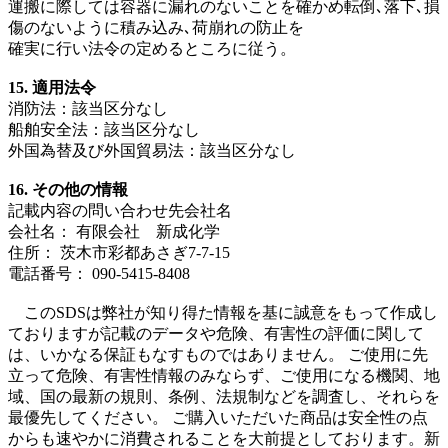
運搬に際しては容器に漏れのないことを確かめ転倒､落下､損
傷のないように積み込み､荷崩れの防止を
確実に行い法令の定めるところに従う。
15. 適用法令
消防法：該当区分なし
船舶安全法：該当区分なし
外国為替及び外国貿易法：該当区分なし
16. その他の情報
記載内容の問い合わせ先会社名
会社名： 有限会社 新成化学
住所： 茨木市彩都あさぎ7-7-15
電話番号： 090-5415-8408
このSDSは弊社が知り得た情報を基に誠意をもって作成し
ておりますが記載のデータや危険、有害性の評価に関して
は、いかなる保証もなすものではありません。 ご使用に先
立って危険、有害性情報のみならず、ご使用になる機関、地
域、国の最新の規則、条例、法規制などを調査し、それらを
最優先してください。 ご購入いただいた商品は安全性の点
からも速やかに消費されることを大前提としております。新