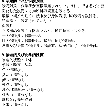
8. 暴露防止及び保護措置
設備対策：作業者が直接暴露されないように、できるだけ密
閉化した設備又は局所排気装置を設ける。
取扱い場所の近くに洗眼及び身体洗浄用の設備を設ける。
管理濃度：設定されていない。
保護具
呼吸器の保護具：防毒マスク、簡易防毒マスク等。
手の保護具：保護手袋。
目の保護具：保護眼鏡。状況に応じ保護面。
皮膚及び身体の保護具：保護衣。状況に応じ、保護長靴。
9. 物理的及び化学的性質
物理的状態：固体
形状：粉末～結晶
色：情報なし
臭い：情報なし
pH：情報なし
融点：情報なし
沸点/沸騰範囲：情報なし
引火点：情報なし
燃焼又は爆発範囲
下限：情報なし