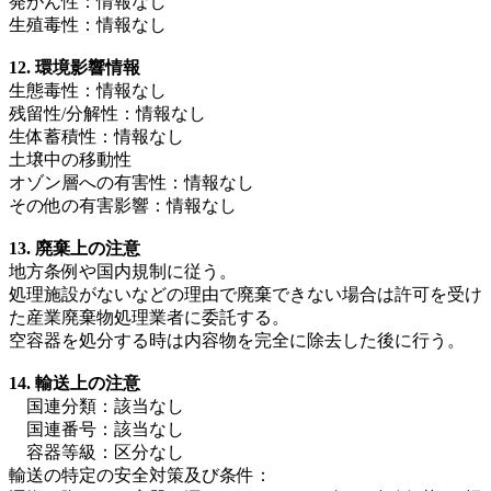
発がん性：情報なし
生殖毒性：情報なし
12. 環境影響情報
生態毒性：情報なし
残留性/分解性：情報なし
生体蓄積性：情報なし
土壌中の移動性
オゾン層への有害性：情報なし
その他の有害影響：情報なし
13. 廃棄上の注意
地方条例や国内規制に従う。
処理施設がないなどの理由で廃棄できない場合は許可を受け
た産業廃棄物処理業者に委託する。
空容器を処分する時は内容物を完全に除去した後に行う。
14. 輸送上の注意
国連分類：該当なし
国連番号：該当なし
容器等級：区分なし
輸送の特定の安全対策及び条件：