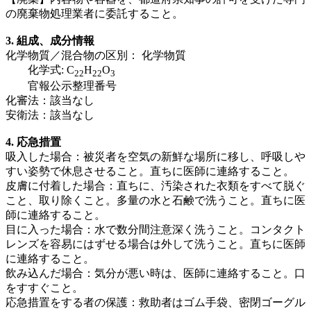
の廃棄物処理業者に委託すること。
3. 組成、成分情報
化学物質／混合物の区別： 化学物質
化学式: C
H
O
2
2
2
2
3
官報公示整理番号
化審法：該当なし
安衛法：該当なし
4. 応急措置
吸入した場合：被災者を空気の新鮮な場所に移し、呼吸しや
すい姿勢で休息させること。直ちに医師に連絡すること。
皮膚に付着した場合：直ちに、汚染された衣類をすべて脱ぐ
こと、取り除くこと。多量の水と石鹸で洗うこと。直ちに医
師に連絡すること。
目に入った場合：水で数分間注意深く洗うこと。コンタクト
レンズを容易にはずせる場合は外して洗うこと。直ちに医師
に連絡すること。
飲み込んだ場合：気分が悪い時は、医師に連絡すること。口
をすすぐこと。
応急措置をする者の保護：救助者はゴム手袋、密閉ゴーグル