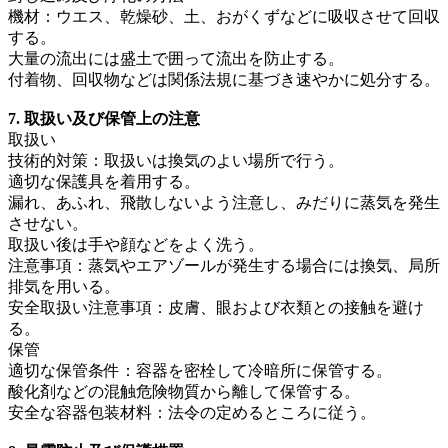
機材：ウエス、乾燥砂、土、おがくずなどに吸収させて回収
する。
大量の流出には盛土で囲って流出を防止する。
付着物、回収物などは関係法規に基づき速やかに処分する。
7. 取扱い及び保管上の注意
取扱い
技術的対策：取扱いは換気のよい場所で行う。
適切な保護具を着用する。
漏れ、あふれ、飛散しないよう注意し、みだりに蒸気を発生
させない。
取扱い後は手や顔などをよく洗う。
注意事項：蒸気やエアゾールが発生する場合には換気、局所
排気を用いる。
安全取扱い注意事項：皮膚、眼および衣類との接触を避け
る。
保管
適切な保管条件：容器を密栓して冷暗所に保管する。
酸化剤などの混触危険物質から離して保管する。
安全な容器包装材料：法令の定めるところに従う。