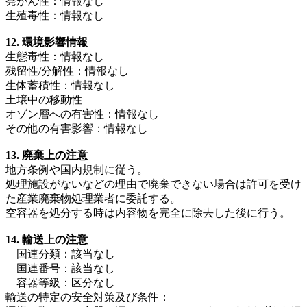
発がん性：情報なし
生殖毒性：情報なし
12. 環境影響情報
生態毒性：情報なし
残留性/分解性：情報なし
生体蓄積性：情報なし
土壌中の移動性
オゾン層への有害性：情報なし
その他の有害影響：情報なし
13. 廃棄上の注意
地方条例や国内規制に従う。
処理施設がないなどの理由で廃棄できない場合は許可を受け
た産業廃棄物処理業者に委託する。
空容器を処分する時は内容物を完全に除去した後に行う。
14. 輸送上の注意
国連分類：該当なし
国連番号：該当なし
容器等級：区分なし
輸送の特定の安全対策及び条件：