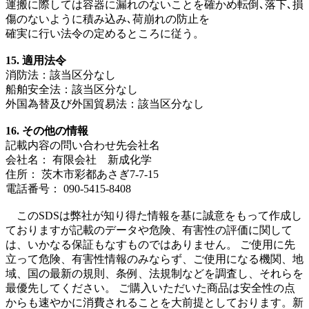
運搬に際しては容器に漏れのないことを確かめ転倒､落下､損
傷のないように積み込み､荷崩れの防止を
確実に行い法令の定めるところに従う。
15. 適用法令
消防法：該当区分なし
船舶安全法：該当区分なし
外国為替及び外国貿易法：該当区分なし
16. その他の情報
記載内容の問い合わせ先会社名
会社名： 有限会社 新成化学
住所： 茨木市彩都あさぎ7-7-15
電話番号： 090-5415-8408
このSDSは弊社が知り得た情報を基に誠意をもって作成し
ておりますが記載のデータや危険、有害性の評価に関して
は、いかなる保証もなすものではありません。 ご使用に先
立って危険、有害性情報のみならず、ご使用になる機関、地
域、国の最新の規則、条例、法規制などを調査し、それらを
最優先してください。 ご購入いただいた商品は安全性の点
からも速やかに消費されることを大前提としております。新