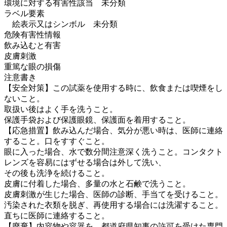
環境に対する有害性該当 未分類
ラベル要素
絵表示又はシンボル 未分類
危険有害性情報
飲み込むと有害
皮膚刺激
重篤な眼の損傷
注意書き
【安全対策】この試薬を使用する時に、飲食または喫煙をし
ないこと。
取扱い後はよく手を洗うこと。
保護手袋および保護眼鏡、保護面を着用すること。
【応急措置】飲み込んだ場合、気分が悪い時は、医師に連絡
すること。口をすすぐこと。
眼に入った場合、水で数分間注意深く洗うこと。コンタクト
レンズを容易にはずせる場合は外して洗い、
その後も洗浄を続けること。
皮膚に付着した場合、多量の水と石鹸で洗うこと。
皮膚刺激が生じた場合、医師の診断、手当てを受けること。
汚染された衣類を脱ぎ、再使用する場合には洗濯すること。
直ちに医師に連絡すること。
【廃棄】内容物や容器を、都道府県知事の許可を受けた専門