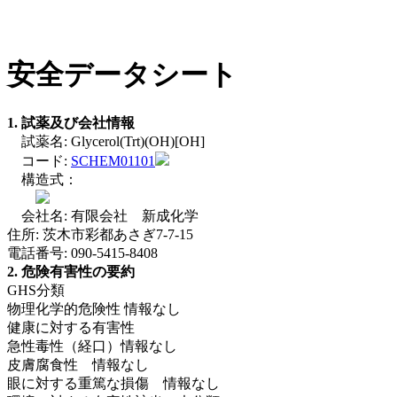
安全データシート
1. 試薬及び会社情報
試薬名: Glycerol(Trt)(OH)[OH]
コード:
SCHEM01101
構造式：
会社名: 有限会社 新成化学
住所: 茨木市彩都あさぎ7-7-15
電話番号: 090-5415-8408
2. 危険有害性の要約
GHS分類
物理化学的危険性 情報なし
健康に対する有害性
急性毒性（経口）情報なし
皮膚腐食性 情報なし
眼に対する重篤な損傷 情報なし