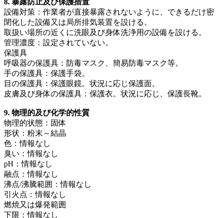
8. 暴露防止及び保護措置
設備対策：作業者が直接暴露されないように、できるだけ密
閉化した設備又は局所排気装置を設ける。
取扱い場所の近くに洗眼及び身体洗浄用の設備を設ける。
管理濃度：設定されていない。
保護具
呼吸器の保護具：防毒マスク、簡易防毒マスク等。
手の保護具：保護手袋。
目の保護具：保護眼鏡。状況に応じ保護面。
皮膚及び身体の保護具：保護衣。状況に応じ、保護長靴。
9. 物理的及び化学的性質
物理的状態：固体
形状：粉末～結晶
色：情報なし
臭い：情報なし
pH：情報なし
融点：情報なし
沸点/沸騰範囲：情報なし
引火点：情報なし
燃焼又は爆発範囲
下限：情報なし