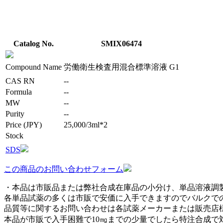
Catalog No.
SMIX06474
Compound Name
労働衛生検査用混合標準溶液 G1
CAS RN
--
Formula
--
MW
--
Purity
--
Price (JPY)
25,000/3ml*2
Stock
SDS
この商品のお問い合わせフォーム
・本品は市販品または弊社合成在庫品の小分け、単品溶液調
各単品試薬の多くは市販で安価に入手できますのでバルクで
品質等に関するお問い合わせは各試薬メーカーまたは販売店
本品が市販で入手困難で10㎎までの少量でしたら特注合成で